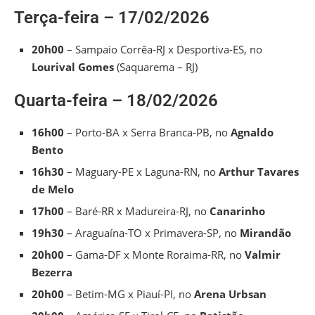
Terça-feira – 17/02/2026
20h00
– Sampaio Corrêa-RJ x Desportiva-ES, no
Lourival Gomes
(Saquarema – RJ)
Quarta-feira – 18/02/2026
16h00
– Porto-BA x Serra Branca-PB, no
Agnaldo
Bento
16h30
– Maguary-PE x Laguna-RN, no
Arthur Tavares
de Melo
17h00
– Baré-RR x Madureira-RJ, no
Canarinho
19h30
– Araguaína-TO x Primavera-SP, no
Mirandão
20h00
– Gama-DF x Monte Roraima-RR, no
Valmir
Bezerra
20h00
– Betim-MG x Piauí-PI, no
Arena Urbsan