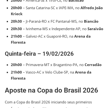
20h00
– América-SE x Tirol-CE, no
Batistão
20h00
– Santa Catarina-SC x IAPE-MA, no
Alfredo João
Krieck
20h30
– Ji-Paraná-RO x FC Pantanal-MS, no
Biancão
20h30
– Ivinhema-MS x Independente-AP, no
Saraivão
21h00
– Galvez-AC x Guaporé-RO, na
Arena da
Floresta
Quinta-feira – 19/02/2026
20h00
– Primavera-MT x Bragantino-PA, no
Cerradão
21h00
– Vasco-AC x Velo Clube-SP, na
Arena da
Floresta
Aposte na Copa do Brasil 2026
Com a Copa do Brasil 2026 iniciando seus primeiros