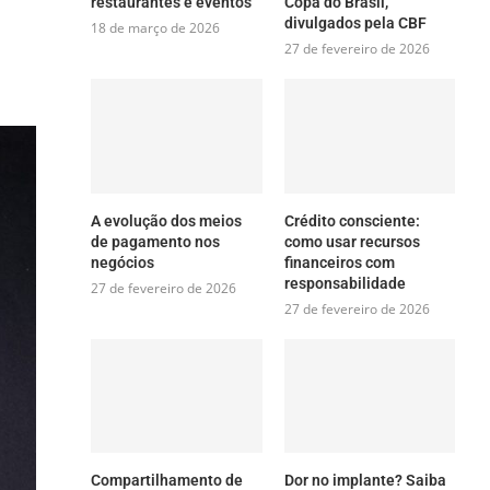
restaurantes e eventos
Copa do Brasil,
divulgados pela CBF
18 de março de 2026
27 de fevereiro de 2026
A evolução dos meios
Crédito consciente:
de pagamento nos
como usar recursos
negócios
financeiros com
responsabilidade
27 de fevereiro de 2026
27 de fevereiro de 2026
Compartilhamento de
Dor no implante? Saiba