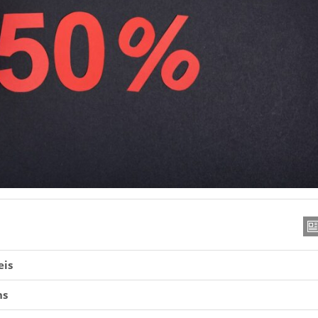
eis
ns