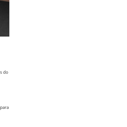
es do
 para